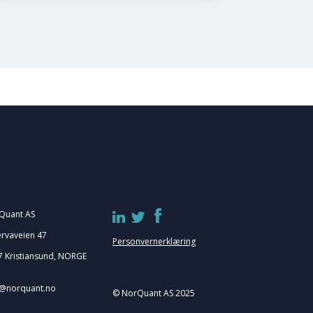
Quant AS
ærvaveien 47
Personvernerklæring
 Kristiansund
, NORGE
o@norquant.no
© NorQuant AS 2025