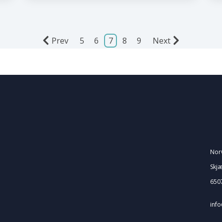
Prev
5
6
7
8
9
Next
Nor
Skj
6507
inf