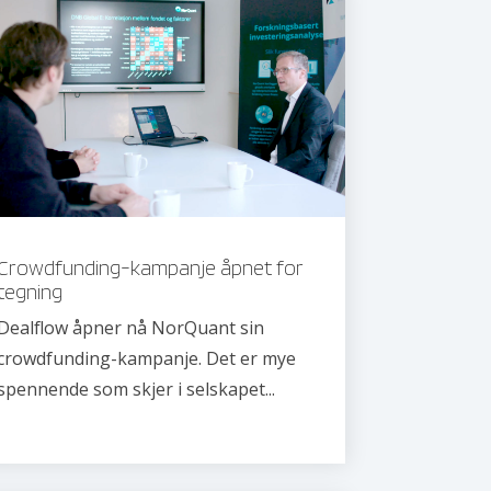
Crowdfunding-kampanje åpnet for
tegning
Dealflow åpner nå NorQuant sin
crowdfunding-kampanje. Det er mye
spennende som skjer i selskapet...