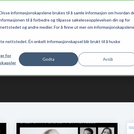
VÅRE 
Disse informasjonskapslene brukes til å samle informasjon om hvordan d
nformasjonen til å forbedre og tilpasse søkeleseopplevelsen din og for
ettstedet og andre medier. For å finne ut mer om informasjonskapslen
tte nettstedet. Én enkelt informasjonskapsel blir brukt til å huske
NorQuant Blogg
ger for
Godta
Avslå
skapsler