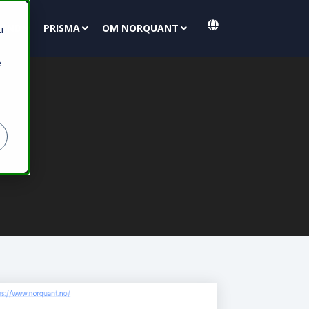
FOND
PRISMA
OM NORQUANT
u
e